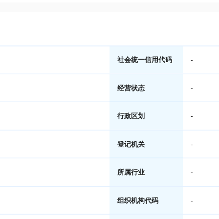
社会统一信用代码
-
经营状态
-
行政区划
-
登记机关
-
所属行业
-
组织机构代码
-