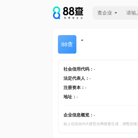
查企业
查企业
-
88查
查招投标
查产地
社会信用代码
：
-
法定代表人
：
-
注册资本
：
-
地址
：
-
企业信息概览：
-
如上信息由AI大模型全网搜索生成，请甄别使