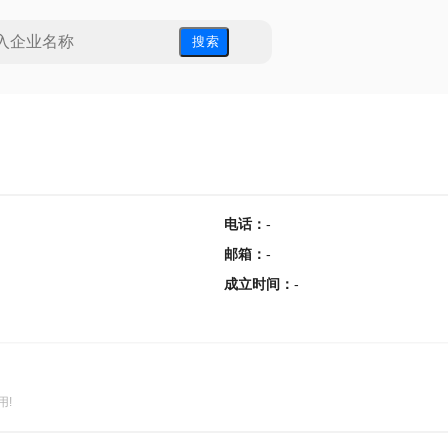
搜 索
电话
：
-
邮箱
：
-
成立时间
：
-
用!