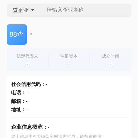
查企业
查企业
-
88查
查招投标
法定代表人
注册资本
成立时间
-
-
-
查产地
社会信用代码
：
-
电话
：
-
邮箱
：
-
地址
：
-
企业信息概览：
-
如上信息由AI大模型全网搜索生成，请甄别使用!