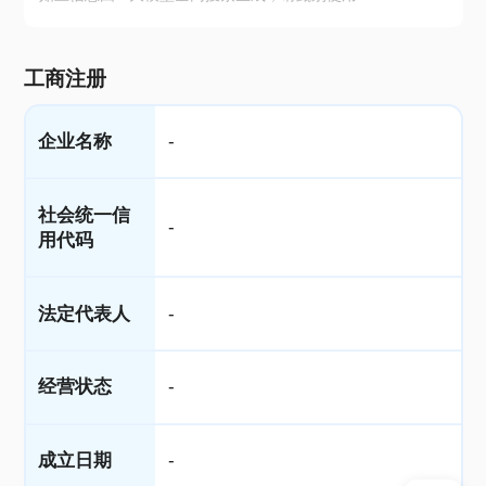
工商注册
企业名称
-
社会统一信
-
用代码
法定代表人
-
经营状态
-
成立日期
-