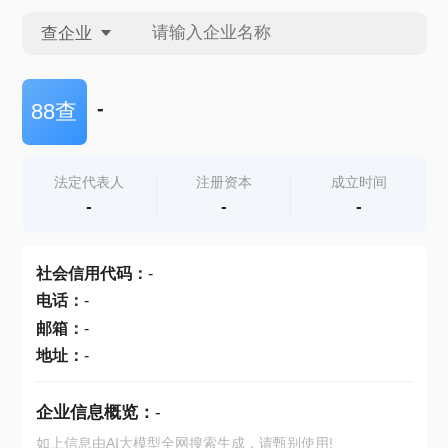
查企业
查企业
-
88查
查招投标
法定代表人
注册资本
成立时间
-
-
-
查产地
社会信用代码
：
-
电话
：
-
邮箱
：
-
地址
：
-
企业信息概览：
-
如上信息由AI大模型全网搜索生成，请甄别使用!