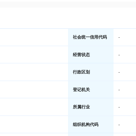
社会统一信用代码
-
经营状态
-
行政区划
-
登记机关
-
所属行业
-
组织机构代码
-