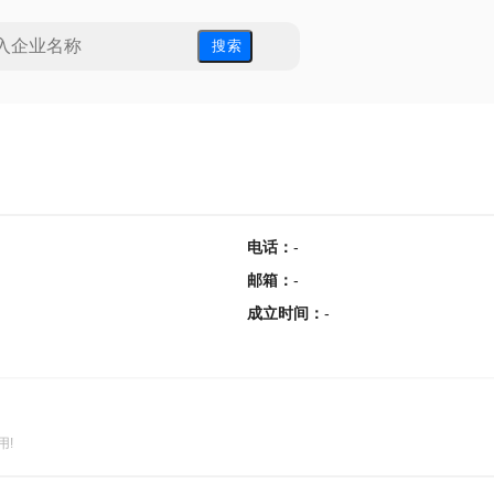
搜 索
电话
：
-
邮箱
：
-
成立时间
：
-
用!