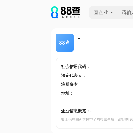
查企业
查企业
-
88查
查招投标
查产地
社会信用代码
：
-
法定代表人
：
-
注册资本
：
-
地址
：
-
企业信息概览：
-
如上信息由AI大模型全网搜索生成，请甄别使