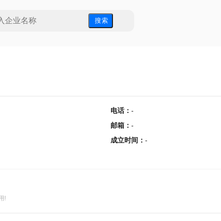
搜 索
电话
：
-
邮箱
：
-
成立时间
：
-
用!