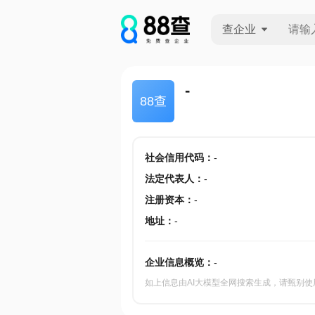
查企业
查企业
-
88查
查招投标
查产地
社会信用代码
：
-
法定代表人
：
-
注册资本
：
-
地址
：
-
企业信息概览：
-
如上信息由AI大模型全网搜索生成，请甄别使