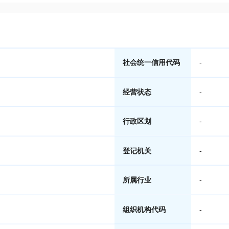
社会统一信用代码
-
经营状态
-
行政区划
-
登记机关
-
所属行业
-
组织机构代码
-