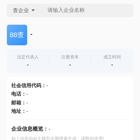
查企业
查企业
-
88查
查招投标
法定代表人
注册资本
成立时间
-
-
-
查产地
社会信用代码
：
-
电话
：
-
邮箱
：
-
地址
：
-
企业信息概览：
-
如上信息由AI大模型全网搜索生成，请甄别使用!