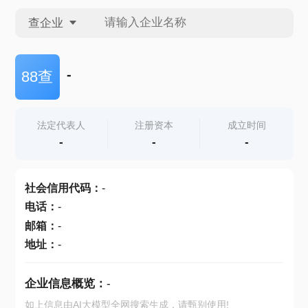
查企业
查企业
-
88查
查招投标
法定代表人
注册资本
成立时间
-
-
-
查产地
社会信用代码
：
-
电话
：
-
邮箱
：
-
地址
：
-
企业信息概览：
-
如上信息由AI大模型全网搜索生成，请甄别使用!