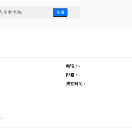
搜 索
电话
：
-
邮箱
：
-
成立时间
：
-
用!