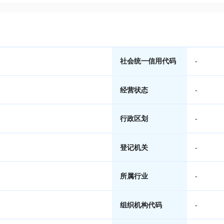
社会统一信用代码
-
经营状态
-
行政区划
-
登记机关
-
所属行业
-
组织机构代码
-