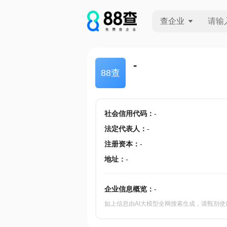
查企业
查企业
-
88查
查招投标
查产地
社会信用代码
：
-
法定代表人
：
-
注册资本
：
-
地址
：
-
企业信息概览：
-
如上信息由AI大模型全网搜索生成，请甄别使