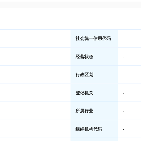
社会统一信用代码
-
经营状态
-
行政区划
-
登记机关
-
所属行业
-
组织机构代码
-