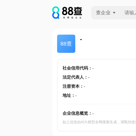
查企业
查企业
-
88查
查招投标
查产地
社会信用代码
：
-
法定代表人
：
-
注册资本
：
-
地址
：
-
企业信息概览：
-
如上信息由AI大模型全网搜索生成，请甄别使