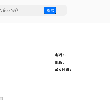
搜 索
电话
：
-
邮箱
：
-
成立时间
：
-
用!