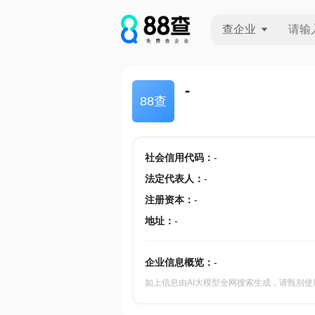
查企业
查企业
-
88查
查招投标
查产地
社会信用代码
：
-
法定代表人
：
-
注册资本
：
-
地址
：
-
企业信息概览：
-
如上信息由AI大模型全网搜索生成，请甄别使