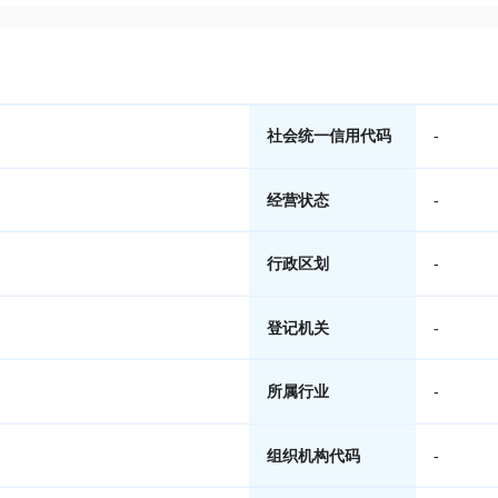
社会统一信用代码
-
经营状态
-
行政区划
-
登记机关
-
所属行业
-
组织机构代码
-