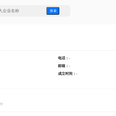
搜 索
电话
：
-
邮箱
：
-
成立时间
：
-
用!