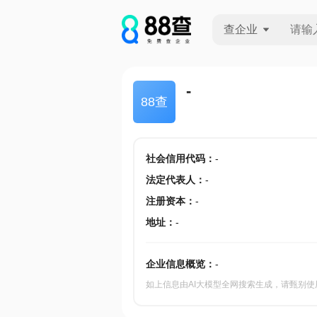
查企业
查企业
-
88查
查招投标
查产地
社会信用代码
：
-
法定代表人
：
-
注册资本
：
-
地址
：
-
企业信息概览：
-
如上信息由AI大模型全网搜索生成，请甄别使