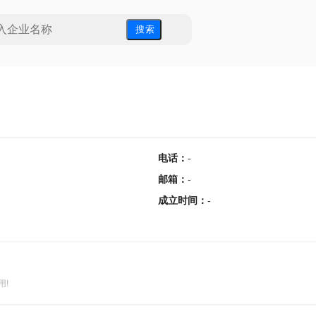
搜 索
电话
：
-
邮箱
：
-
成立时间
：
-
用!