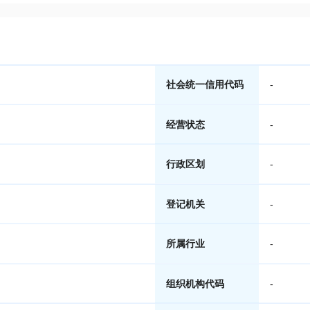
社会统一信用代码
-
经营状态
-
行政区划
-
登记机关
-
所属行业
-
组织机构代码
-