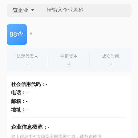
查企业
查企业
-
88查
查招投标
法定代表人
注册资本
成立时间
-
-
-
查产地
社会信用代码
：
-
电话
：
-
邮箱
：
-
地址
：
-
企业信息概览：
-
如上信息由AI大模型全网搜索生成，请甄别使用!