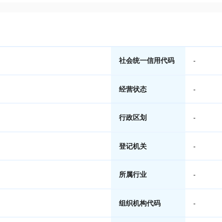
社会统一信用代码
-
经营状态
-
行政区划
-
登记机关
-
所属行业
-
组织机构代码
-