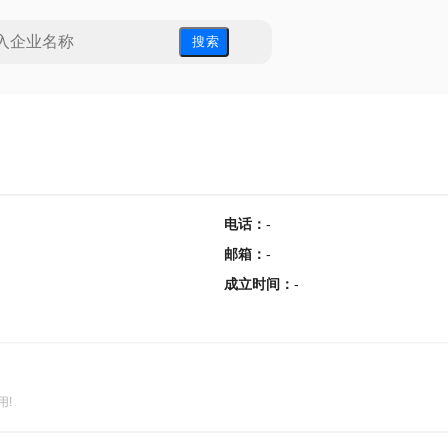
搜 索
电话
：
-
邮箱
：
-
成立时间
：
-
用!