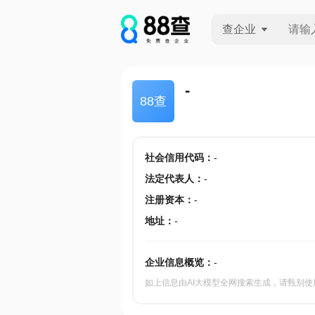
查企业
查企业
-
88查
查招投标
查产地
社会信用代码
：
-
法定代表人
：
-
注册资本
：
-
地址
：
-
企业信息概览：
-
如上信息由AI大模型全网搜索生成，请甄别使