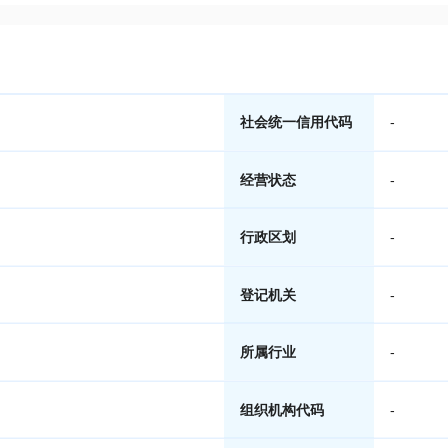
社会统一信用代码
-
经营状态
-
行政区划
-
登记机关
-
所属行业
-
组织机构代码
-