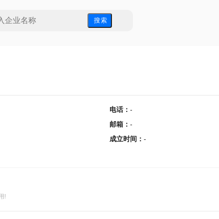
搜 索
电话
：
-
邮箱
：
-
成立时间
：
-
用!