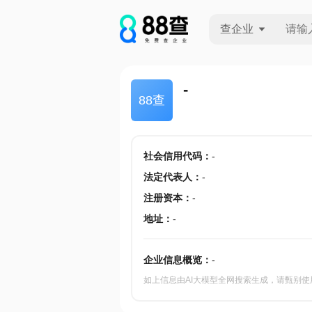
查企业
查企业
-
88查
查招投标
查产地
社会信用代码
：
-
法定代表人
：
-
注册资本
：
-
地址
：
-
企业信息概览：
-
如上信息由AI大模型全网搜索生成，请甄别使