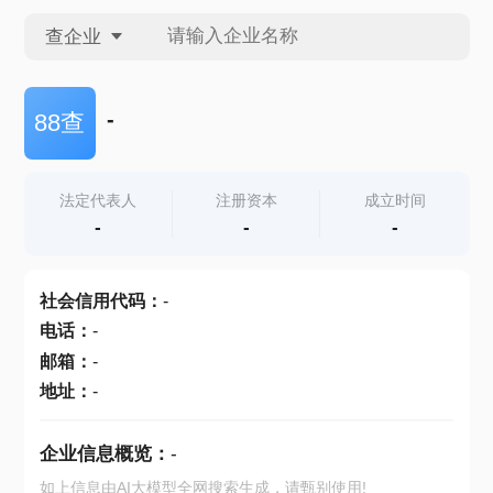
查企业
查企业
-
88查
查招投标
法定代表人
注册资本
成立时间
-
-
-
查产地
社会信用代码
：
-
电话
：
-
邮箱
：
-
地址
：
-
企业信息概览：
-
如上信息由AI大模型全网搜索生成，请甄别使用!