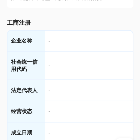
工商注册
企业名称
-
社会统一信
-
用代码
法定代表人
-
经营状态
-
成立日期
-