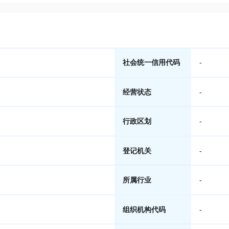
社会统一信用代码
-
经营状态
-
行政区划
-
登记机关
-
所属行业
-
组织机构代码
-