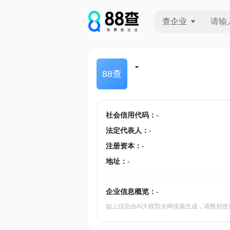
查企业
查企业
-
88查
查招投标
查产地
社会信用代码
：
-
法定代表人
：
-
注册资本
：
-
地址
：
-
企业信息概览：
-
如上信息由AI大模型全网搜索生成，请甄别使