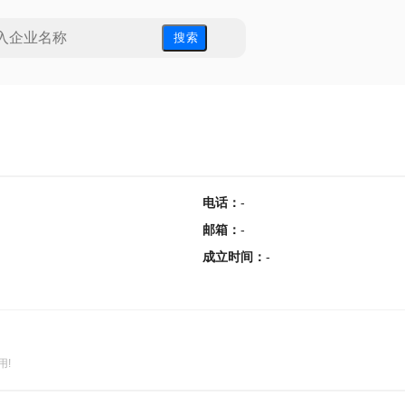
搜 索
电话
：
-
邮箱
：
-
成立时间
：
-
用!