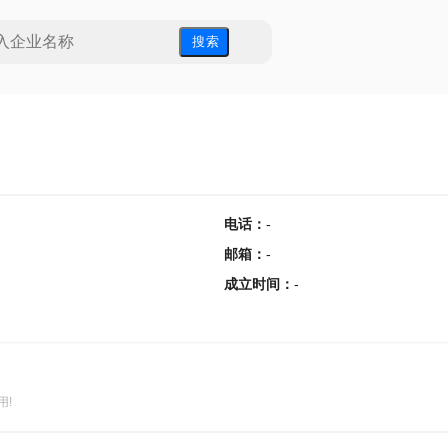
搜 索
电话
：
-
邮箱
：
-
成立时间
：
-
用!