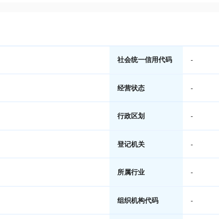
社会统一信用代码
-
经营状态
-
行政区划
-
登记机关
-
所属行业
-
组织机构代码
-