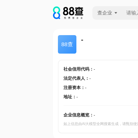
查企业
查企业
-
88查
查招投标
查产地
社会信用代码
：
-
法定代表人
：
-
注册资本
：
-
地址
：
-
企业信息概览：
-
如上信息由AI大模型全网搜索生成，请甄别使