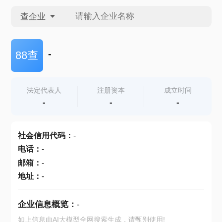
查企业
查企业
-
88查
查招投标
法定代表人
注册资本
成立时间
-
-
-
查产地
社会信用代码
：
-
电话
：
-
邮箱
：
-
地址
：
-
企业信息概览：
-
如上信息由AI大模型全网搜索生成，请甄别使用!