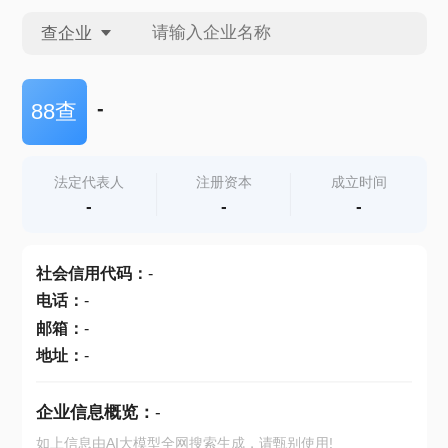
查企业
查企业
-
88查
查招投标
法定代表人
注册资本
成立时间
-
-
-
查产地
社会信用代码
：
-
电话
：
-
邮箱
：
-
地址
：
-
企业信息概览：
-
如上信息由AI大模型全网搜索生成，请甄别使用!