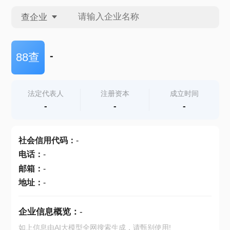
查企业
查企业
-
88查
查招投标
法定代表人
注册资本
成立时间
-
-
-
查产地
社会信用代码
：
-
电话
：
-
邮箱
：
-
地址
：
-
企业信息概览：
-
如上信息由AI大模型全网搜索生成，请甄别使用!