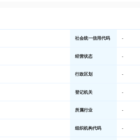
社会统一信用代码
-
经营状态
-
行政区划
-
登记机关
-
所属行业
-
组织机构代码
-