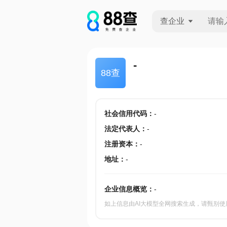
查企业
查企业
-
88查
查招投标
查产地
社会信用代码
：
-
法定代表人
：
-
注册资本
：
-
地址
：
-
企业信息概览：
-
如上信息由AI大模型全网搜索生成，请甄别使