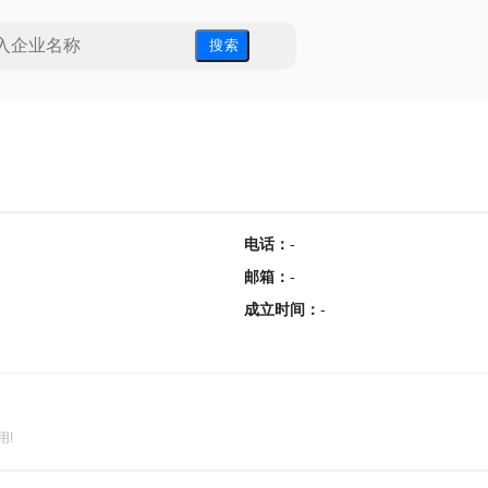
搜 索
电话
：
-
邮箱
：
-
成立时间
：
-
用!