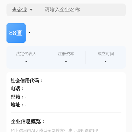
查企业
查企业
-
88查
查招投标
法定代表人
注册资本
成立时间
-
-
-
查产地
社会信用代码
：
-
电话
：
-
邮箱
：
-
地址
：
-
企业信息概览：
-
如上信息由AI大模型全网搜索生成，请甄别使用!