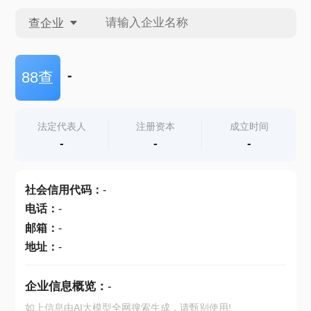
查企业
查企业
-
88查
查招投标
法定代表人
注册资本
成立时间
-
-
-
查产地
社会信用代码
：
-
电话
：
-
邮箱
：
-
地址
：
-
企业信息概览：
-
如上信息由AI大模型全网搜索生成，请甄别使用!