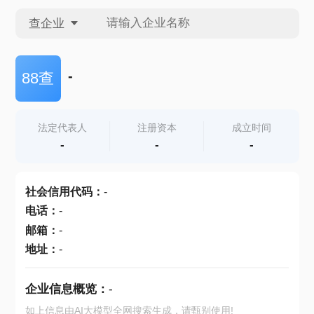
查企业
查企业
-
88查
查招投标
法定代表人
注册资本
成立时间
-
-
-
查产地
社会信用代码
：
-
电话
：
-
邮箱
：
-
地址
：
-
企业信息概览：
-
如上信息由AI大模型全网搜索生成，请甄别使用!