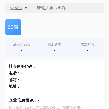
查企业
查企业
-
88查
查招投标
法定代表人
注册资本
成立时间
-
-
-
查产地
社会信用代码
：
-
电话
：
-
邮箱
：
-
地址
：
-
企业信息概览：
-
如上信息由AI大模型全网搜索生成，请甄别使用!