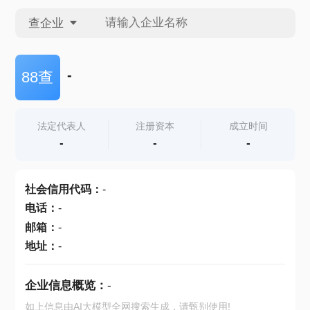
查企业
查企业
-
88查
查招投标
法定代表人
注册资本
成立时间
-
-
-
查产地
社会信用代码
：
-
电话
：
-
邮箱
：
-
地址
：
-
企业信息概览：
-
如上信息由AI大模型全网搜索生成，请甄别使用!