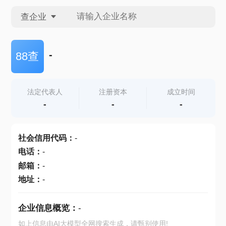
查企业
查企业
-
88查
查招投标
法定代表人
注册资本
成立时间
-
-
-
查产地
社会信用代码
：
-
电话
：
-
邮箱
：
-
地址
：
-
企业信息概览：
-
如上信息由AI大模型全网搜索生成，请甄别使用!