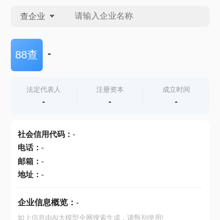
查企业
查企业
-
88查
查招投标
法定代表人
注册资本
成立时间
-
-
-
查产地
社会信用代码
：
-
电话
：
-
邮箱
：
-
地址
：
-
企业信息概览：
-
如上信息由AI大模型全网搜索生成，请甄别使用!