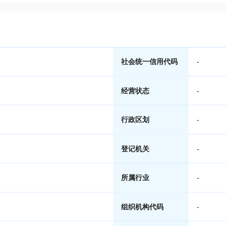
社会统一信用代码
-
经营状态
-
行政区划
-
登记机关
-
所属行业
-
组织机构代码
-