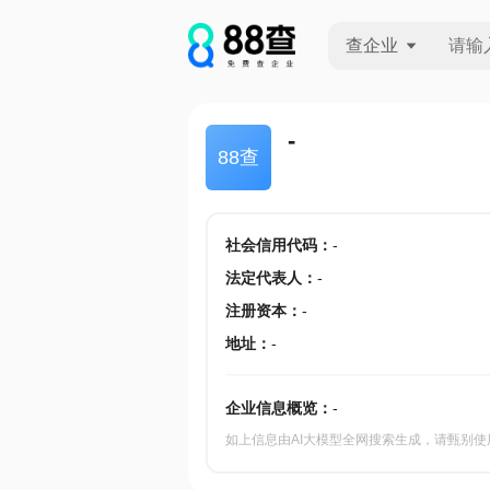
查企业
查企业
-
88查
查招投标
查产地
社会信用代码
：
-
法定代表人
：
-
注册资本
：
-
地址
：
-
企业信息概览：
-
如上信息由AI大模型全网搜索生成，请甄别使