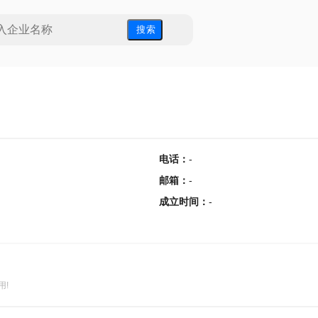
搜 索
电话
：
-
邮箱
：
-
成立时间
：
-
用!