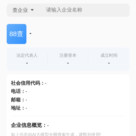
查企业
查企业
-
88查
查招投标
法定代表人
注册资本
成立时间
-
-
-
查产地
社会信用代码
：
-
电话
：
-
邮箱
：
-
地址
：
-
企业信息概览：
-
如上信息由AI大模型全网搜索生成，请甄别使用!