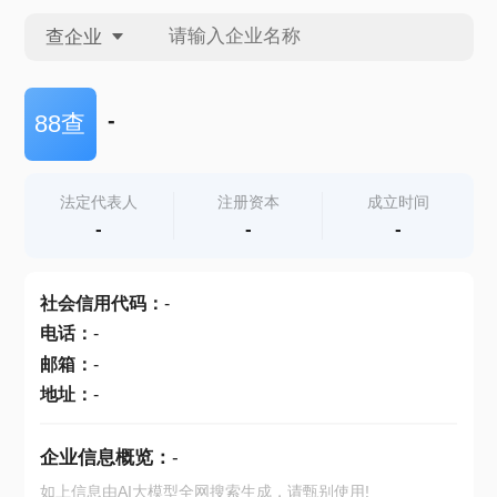
查企业
查企业
-
88查
查招投标
法定代表人
注册资本
成立时间
-
-
-
查产地
社会信用代码
：
-
电话
：
-
邮箱
：
-
地址
：
-
企业信息概览：
-
如上信息由AI大模型全网搜索生成，请甄别使用!