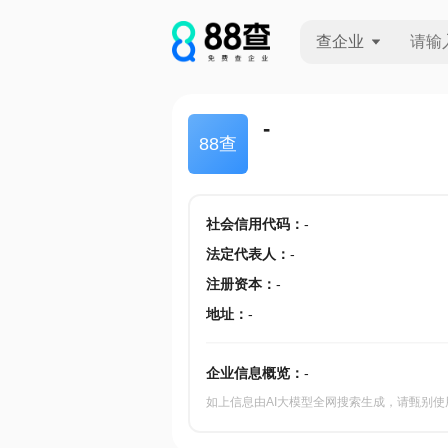
查企业
查企业
-
88查
查招投标
查产地
社会信用代码
：
-
法定代表人
：
-
注册资本
：
-
地址
：
-
企业信息概览：
-
如上信息由AI大模型全网搜索生成，请甄别使