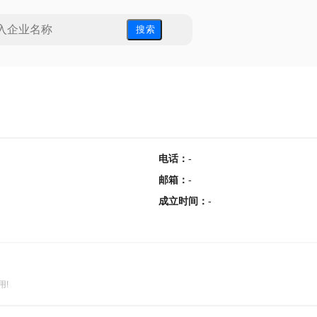
搜 索
电话
：
-
邮箱
：
-
成立时间
：
-
用!