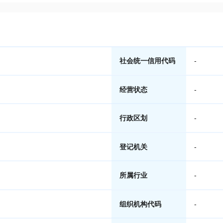
社会统一信用代码
-
经营状态
-
行政区划
-
登记机关
-
所属行业
-
组织机构代码
-