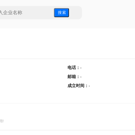
搜 索
电话
：
-
邮箱
：
-
成立时间
：
-
用!