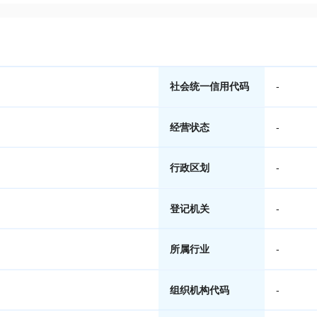
社会统一信用代码
-
经营状态
-
行政区划
-
登记机关
-
所属行业
-
组织机构代码
-