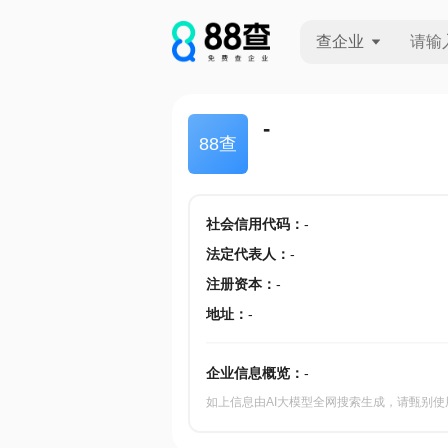
查企业
查企业
-
88查
查招投标
查产地
社会信用代码
：
-
法定代表人
：
-
注册资本
：
-
地址
：
-
企业信息概览：
-
如上信息由AI大模型全网搜索生成，请甄别使