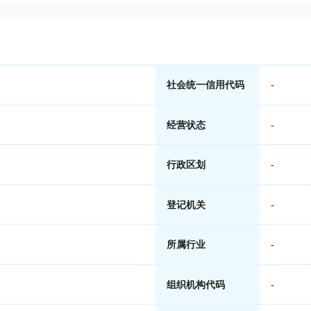
社会统一信用代码
-
经营状态
-
行政区划
-
登记机关
-
所属行业
-
组织机构代码
-