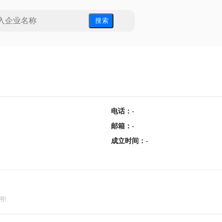
搜 索
电话
：
-
邮箱
：
-
成立时间
：
-
用!