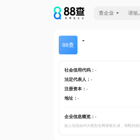
查企业
查企业
-
88查
查招投标
查产地
社会信用代码
：
-
法定代表人
：
-
注册资本
：
-
地址
：
-
企业信息概览：
-
如上信息由AI大模型全网搜索生成，请甄别使