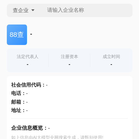
查企业
查企业
-
88查
查招投标
法定代表人
注册资本
成立时间
-
-
-
查产地
社会信用代码
：
-
电话
：
-
邮箱
：
-
地址
：
-
企业信息概览：
-
如上信息由AI大模型全网搜索生成，请甄别使用!