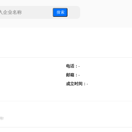
搜 索
电话
：
-
邮箱
：
-
成立时间
：
-
用!