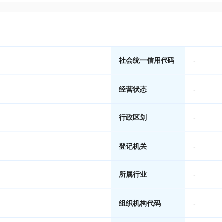
社会统一信用代码
-
经营状态
-
行政区划
-
登记机关
-
所属行业
-
组织机构代码
-