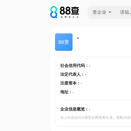
查企业
查企业
-
88查
查招投标
查产地
社会信用代码
：
-
法定代表人
：
-
注册资本
：
-
地址
：
-
企业信息概览：
-
如上信息由AI大模型全网搜索生成，请甄别使