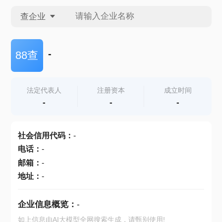
查企业
查企业
-
88查
查招投标
法定代表人
注册资本
成立时间
-
-
-
查产地
社会信用代码
：
-
电话
：
-
邮箱
：
-
地址
：
-
企业信息概览：
-
如上信息由AI大模型全网搜索生成，请甄别使用!