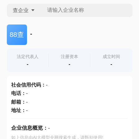
查企业
查企业
-
88查
查招投标
法定代表人
注册资本
成立时间
-
-
-
查产地
社会信用代码
：
-
电话
：
-
邮箱
：
-
地址
：
-
企业信息概览：
-
如上信息由AI大模型全网搜索生成，请甄别使用!