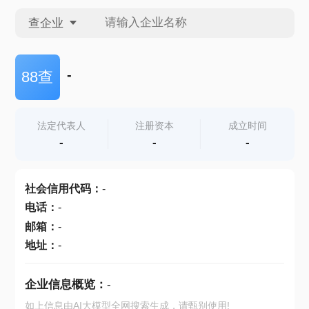
查企业
查企业
-
88查
查招投标
法定代表人
注册资本
成立时间
-
-
-
查产地
社会信用代码
：
-
电话
：
-
邮箱
：
-
地址
：
-
企业信息概览：
-
如上信息由AI大模型全网搜索生成，请甄别使用!