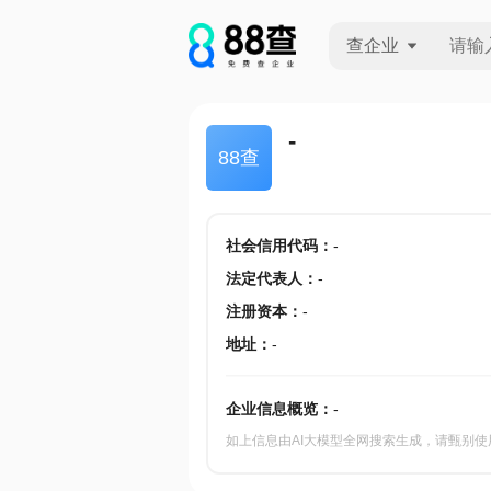
查企业
查企业
-
88查
查招投标
查产地
社会信用代码
：
-
法定代表人
：
-
注册资本
：
-
地址
：
-
企业信息概览：
-
如上信息由AI大模型全网搜索生成，请甄别使