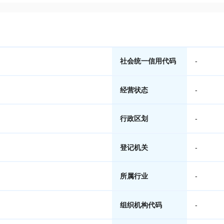
社会统一信用代码
-
经营状态
-
行政区划
-
登记机关
-
所属行业
-
组织机构代码
-