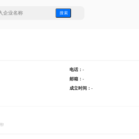
搜 索
电话
：
-
邮箱
：
-
成立时间
：
-
用!