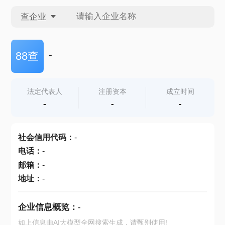
查企业
查企业
-
88查
查招投标
法定代表人
注册资本
成立时间
-
-
-
查产地
社会信用代码
：
-
电话
：
-
邮箱
：
-
地址
：
-
企业信息概览：
-
如上信息由AI大模型全网搜索生成，请甄别使用!