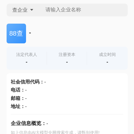
查企业
查企业
-
88查
查招投标
法定代表人
注册资本
成立时间
-
-
-
查产地
社会信用代码
：
-
电话
：
-
邮箱
：
-
地址
：
-
企业信息概览：
-
如上信息由AI大模型全网搜索生成，请甄别使用!