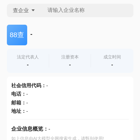
查企业
查企业
-
88查
查招投标
法定代表人
注册资本
成立时间
-
-
-
查产地
社会信用代码
：
-
电话
：
-
邮箱
：
-
地址
：
-
企业信息概览：
-
如上信息由AI大模型全网搜索生成，请甄别使用!