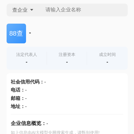
查企业
查企业
-
88查
查招投标
法定代表人
注册资本
成立时间
-
-
-
查产地
社会信用代码
：
-
电话
：
-
邮箱
：
-
地址
：
-
企业信息概览：
-
如上信息由AI大模型全网搜索生成，请甄别使用!