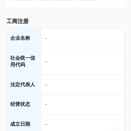
工商注册
企业名称
-
社会统一信
-
用代码
法定代表人
-
经营状态
-
成立日期
-