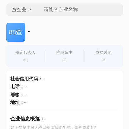
查企业
查企业
-
88查
查招投标
法定代表人
注册资本
成立时间
-
-
-
查产地
社会信用代码
：
-
电话
：
-
邮箱
：
-
地址
：
-
企业信息概览：
-
如上信息由AI大模型全网搜索生成，请甄别使用!