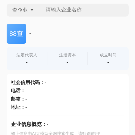
查企业
查企业
-
88查
查招投标
法定代表人
注册资本
成立时间
-
-
-
查产地
社会信用代码
：
-
电话
：
-
邮箱
：
-
地址
：
-
企业信息概览：
-
如上信息由AI大模型全网搜索生成，请甄别使用!