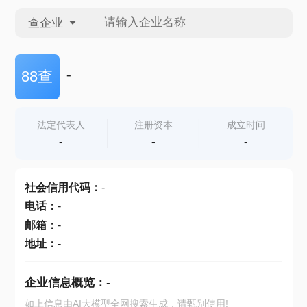
查企业
查企业
-
88查
查招投标
法定代表人
注册资本
成立时间
-
-
-
查产地
社会信用代码
：
-
电话
：
-
邮箱
：
-
地址
：
-
企业信息概览：
-
如上信息由AI大模型全网搜索生成，请甄别使用!