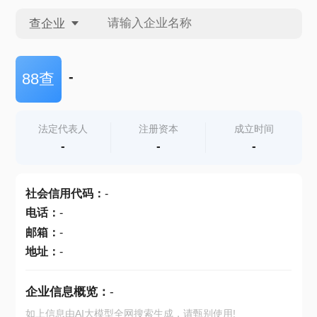
查企业
查企业
-
88查
查招投标
法定代表人
注册资本
成立时间
-
-
-
查产地
社会信用代码
：
-
电话
：
-
邮箱
：
-
地址
：
-
企业信息概览：
-
如上信息由AI大模型全网搜索生成，请甄别使用!